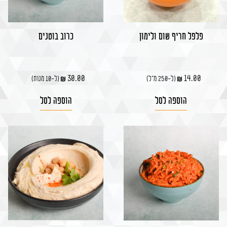
חגים
באינסטגרם
פלפל חריף שום ולימון
כרוב בוטנים
משתמש חדש/אורח
להרשמה
30.00
14.00
(ל-250 מ"ל)
(ל-10 מנות)
הוספה לסל
הוספה לסל